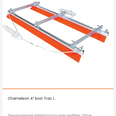
Chameleon 4″ kost Trac I...
Spesial produsert dobbelt kost for store overflater. 120cm...