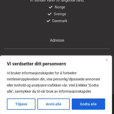
Vi sender varer til følgende land:
Norge
Sverige
Danmark
Adresse
Bricon Tools AS
Vi verdsetter ditt personvern
Professor Birkelands vei 24
1081 Oslo
Vi bruker informasjonskapsler for å forbedre
Norge
nettleseropplevelsen din, vise personlig tilpassede annonser
eller innhold og analysere trafikken vår. Ved å klikke "Godta
alle", samtykker du til vår bruk av informasjonskapsler.
Copyright © alle rettigheter forbeholdes
Bricon Tools AS
Tilpass
Avvis alle
Godta alle
Laget og vedlikeholdes med ❤ av
Son Reklame