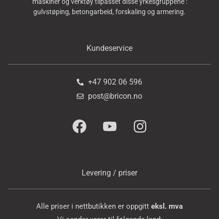
maskiner og verktøy tilpasset disse yrkesgruppene :
gulvstøping, betongarbeid, forskaling og armering.
Kundeservice
+47 902 06 596
post@bricon.no
Levering / priser
Alle priser i nettbutikken er oppgitt
eksl. mva