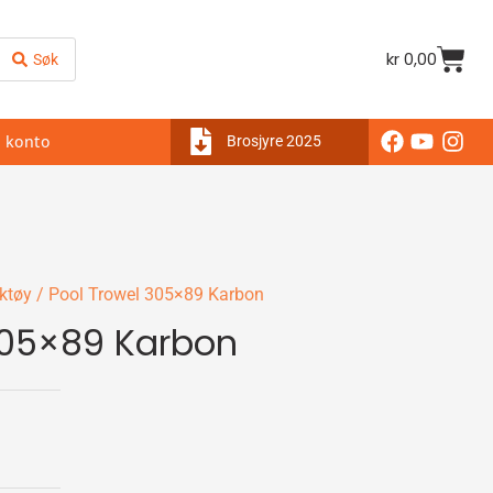
kr
0,00
Søk
 konto
Brosjyre 2025
ktøy
/ Pool Trowel 305×89 Karbon
305×89 Karbon