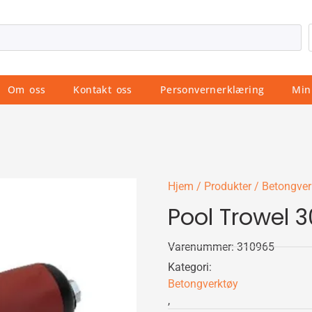
Om oss
Kontakt oss
Personvernerklæring
Min
Hjem
/
Produkter
/
Betongver
Pool Trowel 
Varenummer: 310965
Kategori:
Betongverktøy
,