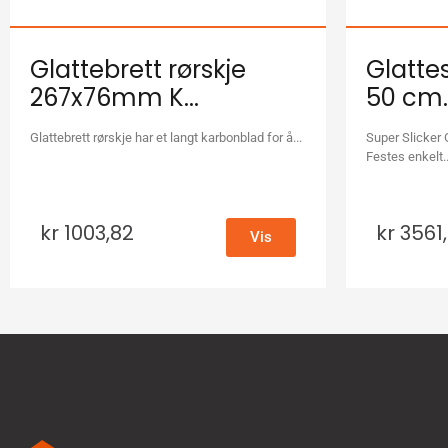
Glattebrett rørskje
Glattes
267x76mm K...
50 cm..
Glattebrett rørskje har et langt karbonblad for å...
Super Slicker 
Festes enkelt..
kr
1003,82
kr
3561
Vis