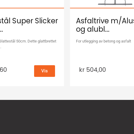
tål Super Slicker
Asfaltrive m/Alu
.
og alubl...
Glattestål 50cm. Dette glattbrettet
For utlegging av betong og asfalt
.
,60
kr
504,00
Vis