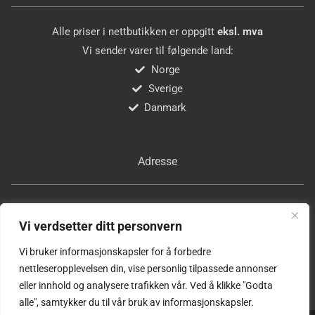
Alle priser i nettbutikken er oppgitt
eksl. mva
Vi sender varer til følgende land:
Norge
Sverige
Danmark
Adresse
Bricon Tools AS
Vi verdsetter ditt personvern
Professor Birkelands vei 24
1081 Oslo
Vi bruker informasjonskapsler for å forbedre
Norge
nettleseropplevelsen din, vise personlig tilpassede annonser
eller innhold og analysere trafikken vår. Ved å klikke "Godta
alle", samtykker du til vår bruk av informasjonskapsler.