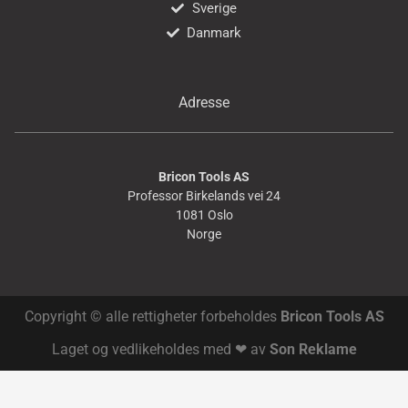
Sverige
Danmark
Adresse
Bricon Tools AS
Professor Birkelands vei 24
1081 Oslo
Norge
Copyright © alle rettigheter forbeholdes
Bricon Tools AS
Laget og vedlikeholdes med ❤ av
Son Reklame