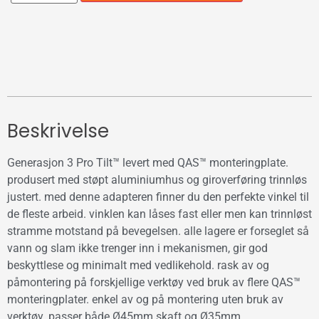
Beskrivelse
Generasjon 3 Pro Tilt™ levert med QAS™ monteringplate.
produsert med støpt aluminiumhus og giroverføring trinnløs
justert. med denne adapteren finner du den perfekte vinkel til
de fleste arbeid. vinklen kan låses fast eller men kan trinnløst
stramme motstand på bevegelsen. alle lagere er forseglet så
vann og slam ikke trenger inn i mekanismen, gir god
beskyttlese og minimalt med vedlikehold. rask av og
påmontering på forskjellige verktøy ved bruk av flere QAS™
monteringplater. enkel av og på montering uten bruk av
verktøy. passer både Ø45mm skaft og Ø35mm.