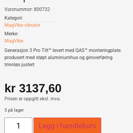
Varenummer: 800732
Kategori:
MagVibe vibrator
Merke:
MagVibe
Generasjon 3 Pro Tilt™ levert med QAS™ monteringplate.
produsert med støpt aluminiumhus og giroverføring
trinnløs justert
kr
3137,60
Prisen er oppgitt eksl. mva.
5 på lager
Legg i handlekurv