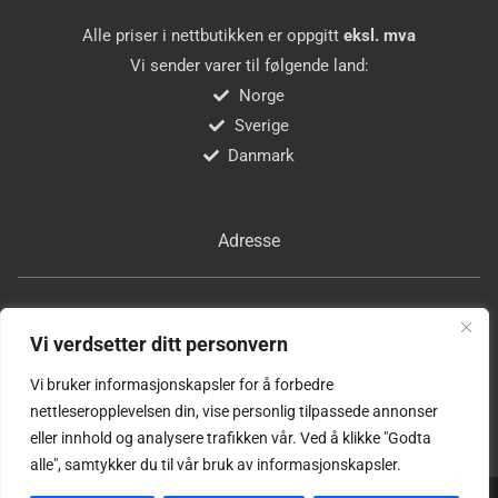
Alle priser i nettbutikken er oppgitt
eksl. mva
Vi sender varer til følgende land:
Norge
Sverige
Danmark
Adresse
Bricon Tools AS
Vi verdsetter ditt personvern
Professor Birkelands vei 24
1081 Oslo
Vi bruker informasjonskapsler for å forbedre
Norge
nettleseropplevelsen din, vise personlig tilpassede annonser
eller innhold og analysere trafikken vår. Ved å klikke "Godta
alle", samtykker du til vår bruk av informasjonskapsler.