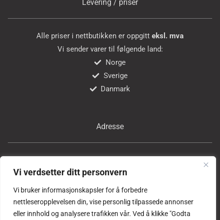
Levering / priser
Alle priser i nettbutikken er oppgitt
eksl. mva
Vi sender varer til følgende land:
Norge
Sverige
Danmark
Adresse
Bricon Tools AS
Vi verdsetter ditt personvern
Professor Birkelands vei 24
1081 Oslo
Vi bruker informasjonskapsler for å forbedre
Norge
nettleseropplevelsen din, vise personlig tilpassede annonser
eller innhold og analysere trafikken vår. Ved å klikke "Godta