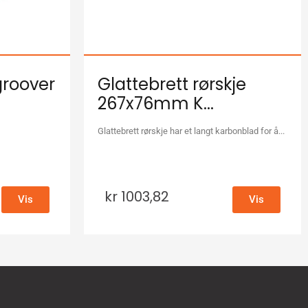
groover
Glattebrett rørskje
267x76mm K...
Glattebrett rørskje har et langt karbonblad for å...
kr
1003,82
Vis
Vis