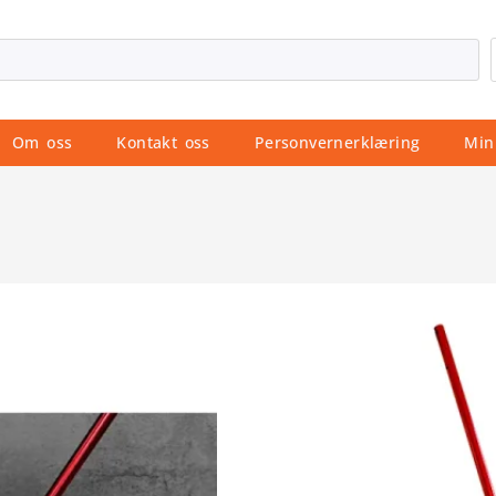
Om oss
Kontakt oss
Personvernerklæring
Min
Hjem
/
Produkter
/
Betongver
Gulvstøper p
Varenummer: 125160
Kategori:
Betongverktøy