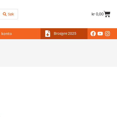
kr
0,00
Søk
 konto
Brosjyre 2025
ktøy
/ Gulvstøper pakkeløsning
akkeløsning