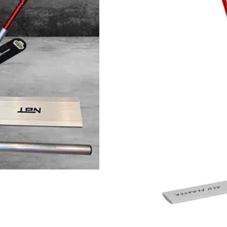
kr
8428,00
Prisen er oppgitt eksl. mva.
Utsolgt
Varsle meg nå varen e