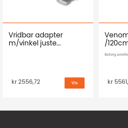
Vridbar adapter
Venom 
m/vinkel juste...
/120c
Betong avrette
kr
2556,72
kr
5561
Vis