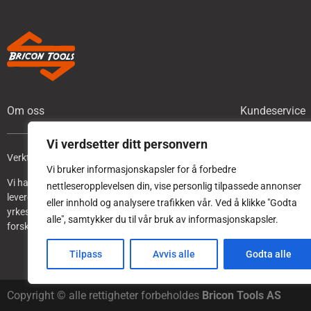
Om oss
Kundeservice
Vi verdsetter ditt personvern
Verktøy og maskiner for bygg og anlegg.
+47 902 06
Vi bruker informasjonskapsler for å forbedre
post@brico
Vi har spesialisert oss på betongbransjen og
nettleseropplevelsen din, vise personlig tilpassede annonser
leverer maskiner og verktøy tilpasset disse
eller innhold og analysere trafikken vår. Ved å klikke "Godta
yrkesgruppene : gulvstøping, betongarbeid,
alle", samtykker du til vår bruk av informasjonskapsler.
forskaling og armering.
Tilpass
Avvis alle
Godta alle
Copyright © alle rettigheter forbeholdes
Bricon Tools AS