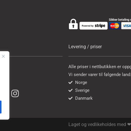
Levering / priser
 596
Alle priser i nettbutikken er opp
Vi sender varer til følgende land
n.no
Norge
Sverige
Danmark
Laget og vedlikeholdes med 