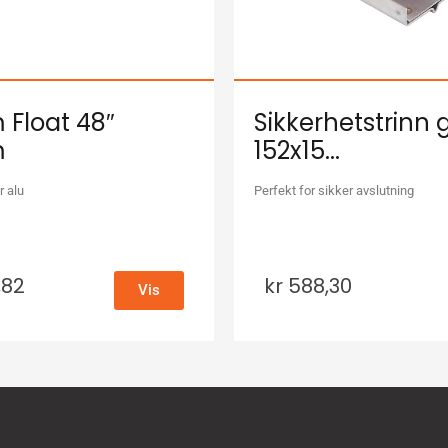
Float 48″
Sikkerhetstrinn 
m
152x15...
r alu
Perfekt for sikker avslutning
,82
kr
588,30
Vis