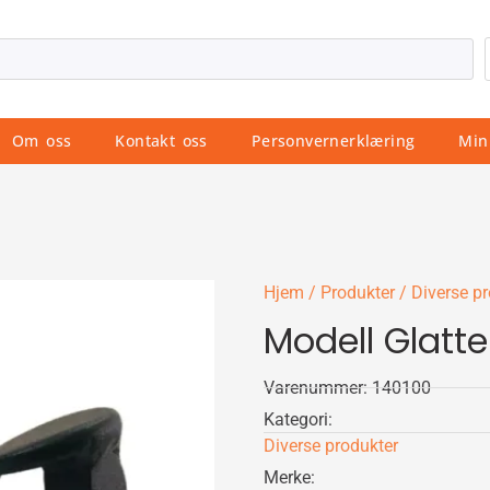
Om oss
Kontakt oss
Personvernerklæring
Min
Hjem
/
Produkter
/
Diverse p
Modell Glat
Varenummer: 140100
Kategori:
Diverse produkter
Merke: