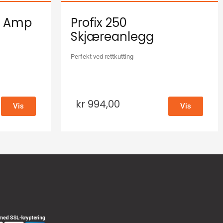
,6 Amp
Profix 250
Skjæreanlegg
Perfekt ved rettkutting
kr
994,00
Vis
Vis