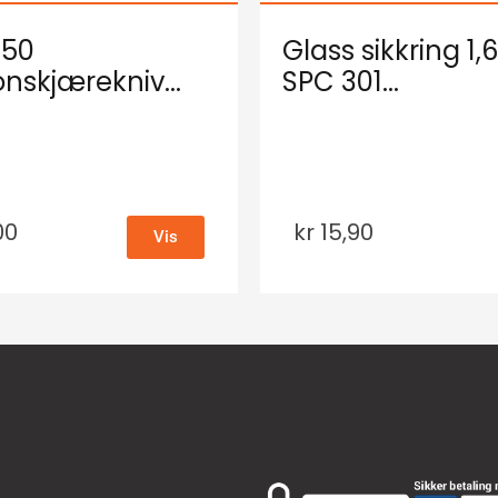
250
Glass sikkring 1
onskjærekniv...
SPC 301...
00
kr
15,90
Vis