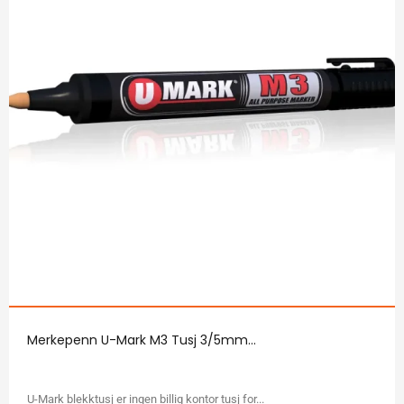
Merkepenn U-Mark M3 Tusj 3/5mm...
U-Mark blekktusj er ingen billig kontor tusj for...