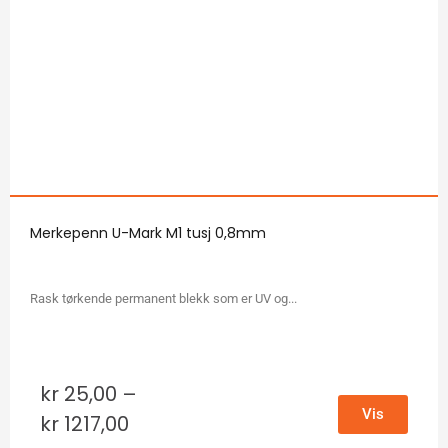
Merkepenn U-Mark M1 tusj 0,8mm
Rask tørkende permanent blekk som er UV og...
kr
25,00
–
Vis
kr
1217,00