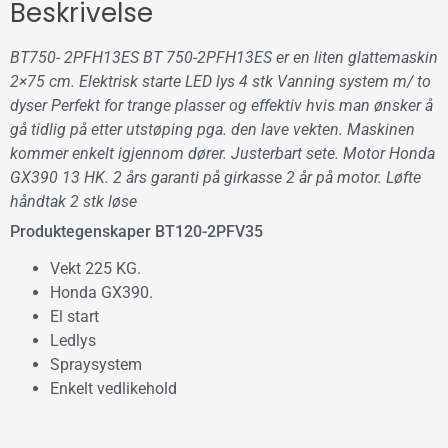
Beskrivelse
BT750- 2PFH13ES
BT 750-2PFH13ES er en liten glattemaskin
2×75 cm.
Elektrisk starte
LED lys 4 stk
Vanning system m/ to
dyser
Perfekt for trange plasser og effektiv hvis man ønsker å
gå
tidlig på etter utstøping pga. den lave vekten.
Maskinen
kommer enkelt igjennom dører.
Justerbart sete.
Motor Honda
GX390 13 HK.
2 års garanti på girkasse 2 år på motor.
Løfte
håndtak 2 stk løse
Produktegenskaper BT120-2PFV35
Vekt 225 KG.
Honda GX390.
El start
Ledlys
Spraysystem
Enkelt vedlikehold