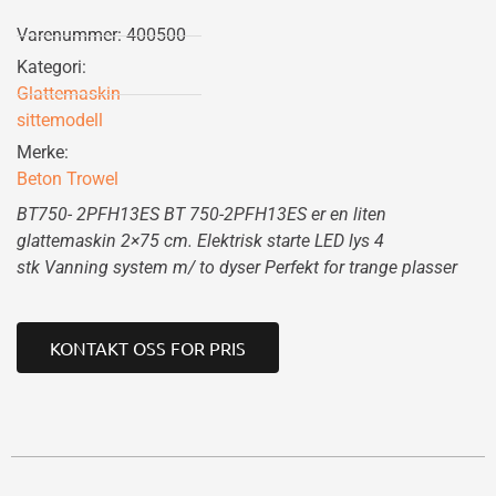
Varenummer: 400500
Kategori:
Glattemaskin
sittemodell
Merke:
Beton Trowel
BT750- 2PFH13ES
BT 750-2PFH13ES er en liten
glattemaskin 2×75 cm.
Elektrisk starte
LED lys 4
stk
Vanning system m/ to dyser
Perfekt for trange plasser
KONTAKT OSS FOR PRIS