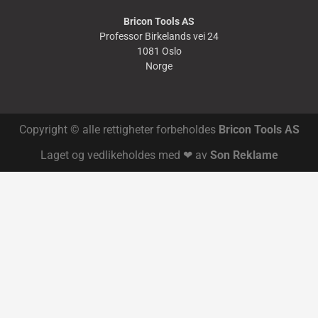
Bricon Tools AS
Professor Birkelands vei 24
1081 Oslo
Norge
Copyright © alle rettigheter forbeholdes
Bricon Tools AS
Laget og vedlikeholdes med ❤ av
Son Reklame