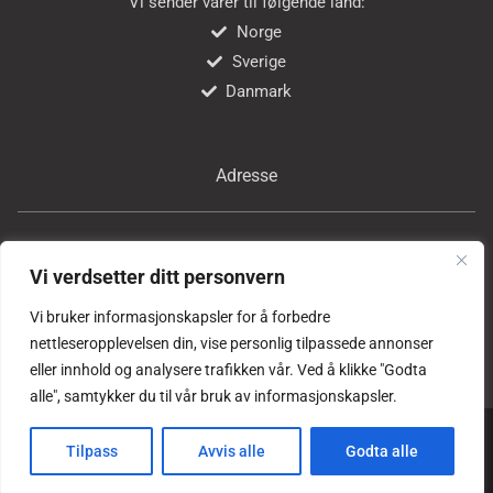
Vi sender varer til følgende land:
Norge
Sverige
Danmark
Adresse
Bricon Tools AS
Vi verdsetter ditt personvern
Professor Birkelands vei 24
1081 Oslo
Vi bruker informasjonskapsler for å forbedre
Norge
nettleseropplevelsen din, vise personlig tilpassede annonser
eller innhold og analysere trafikken vår. Ved å klikke "Godta
alle", samtykker du til vår bruk av informasjonskapsler.
Copyright © alle rettigheter forbeholdes
Bricon Tools AS
Tilpass
Avvis alle
Godta alle
Laget og vedlikeholdes med ❤ av
Son Reklame