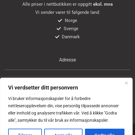
Alle priser i nettbutikken er oppgitt
eksl. mva
Vi sender varer til følgende land:
Norge
Sverige
Danmark
Adresse
Bricon Tools AS
Vi verdsetter ditt personvern
Professor Birkelands vei 24
1081 Oslo
Vi bruker informasjonskapsler for å forbedre
Norge
nettleseropplevelsen din, vise personlig tilpassede annonser
eller innhold og analysere trafikken vår. Ved å klikke "Godta
alle", samtykker du til vår bruk av informasjonskapsler.
Copyright © alle rettigheter forbeholdes
Bricon Tools AS