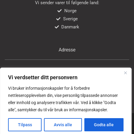
Vi sender varer til følgende land:
Norge
Sverige
Danmark
Adresse
Bricon Tools AS
Vi verdsetter ditt personvern
Professor Birkelands vei 24
1081 Oslo
Vi bruker informasjonskapsler for å forbedre
Norge
nettleseropplevelsen din, vise personlig tilpassede annonser
eller innhold og analysere trafikken vår. Ved å klikke "Godta
alle", samtykker du til vår bruk av informasjonskapsler.
Copyright © alle rettigheter forbeholdes
Bricon Tools AS
Tilpass
Avvis alle
Godta alle
Laget og vedlikeholdes med ❤ av
Son Reklame