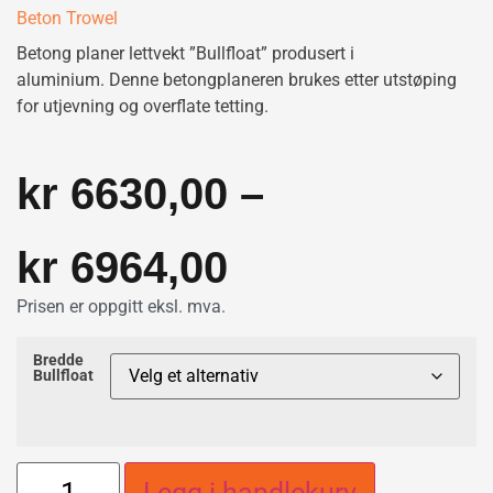
Beton Trowel
Betong planer lettvekt ”Bullfloat” produsert i
aluminium. Denne betongplaneren brukes etter utstøping
for utjevning og overflate tetting.
kr
6630,00
–
kr
6964,00
Prisen er oppgitt eksl. mva.
Bredde
Bullfloat
Legg i handlekurv