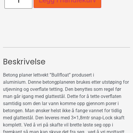
Beskrivelse
Betong planer lettvekt ”Bullfloat” produsert i
aluminium. Denne betongplaneren brukes etter utstøping for
utjevning og overflate tetting. Den benyttes som regel før
man går igang med glattestål. Dette for å tette overflaten
samtidig som den lar vann komme opp gjennom porer i
betongen. Man ønsker helst ikke å fange vannet for tidlig
med glattestål. Den leveres med 3×1,8mtr snap-Lock skaft
komplett. Ved å vri på skafte vil brette løste seg opp i
fremkant så man kan skyve det fra seg . ved å vri mottastt