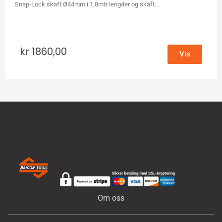
Snap-Lock skaft Ø44mm i 1,8mtr lengder og skaft...
kr
1860,00
Vis
Om oss