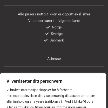
Alle priser i nettbutikken er oppgitt
eksl. mva
Vi sender varer til følgende land:
Norge
Sverige
Danmark
Adresse
Bricon Tools AS
Vi verdsetter ditt personvern
Professor Birkelands vei 24
1081 Oslo
Vi bruker informasjonskapsler for å forbedre
Norge
nettleseropplevelsen din, vise personlig tilpassede annonser
eller innhold og analysere trafikken vår. Ved å klikke "Godta
alle", samtykker du til vår bruk av informasjonskapsler.