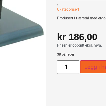
,
Ukategorisert
Produsert i fjærstål med ergo 
kr
186,00
Prisen er oppgitt eksl. mva.
38 på lager
Legg i h