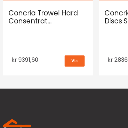
Concria Trowel Hard
Concri
Consentrat...
Discs S.
kr
9391,60
kr
2836
Vis