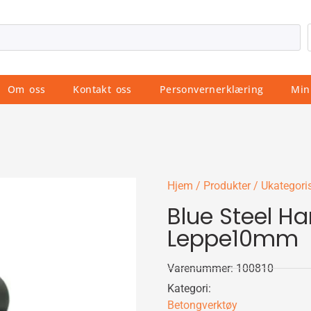
Om oss
Kontakt oss
Personvernerklæring
Min
Hjem
/
Produkter
/
Ukategoris
Blue Steel 
Leppe10mm
Varenummer: 100810
Kategori:
Betongverktøy