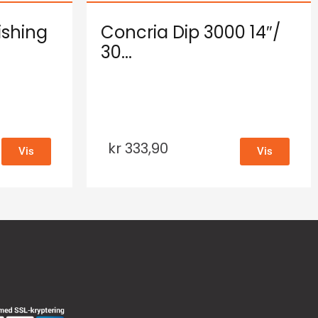
ishing
Concria Dip 3000 14″/
30...
kr
333,90
Vis
Vis