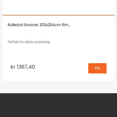
Rullestol Groover 203x254cm 6m...
Perfekt for sikker avslutning
kr
1367,40
Vis