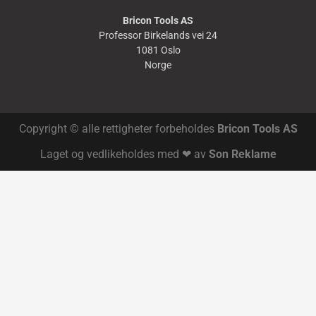
Bricon Tools AS
Professor Birkelands vei 24
1081 Oslo
Norge
Copyright © alle rettigheter forbeholdes
Bricon Tools AS
Laget og vedlikeholdes med ❤ av
Son Reklame