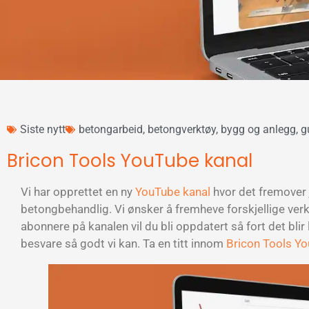
Siste nytt
betongarbeid
,
betongverktøy
,
bygg og anlegg
,
g
Bricon Tools YouTube kanal
Vi har opprettet en ny
YouTube kanal
hvor det fremover j
betongbehandlig. Vi ønsker å fremheve forskjellige verk
abonnere på kanalen vil du bli oppdatert så fort det bli
besvare så godt vi kan. Ta en titt innom
Bricon Tools Y