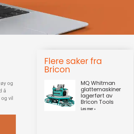
Flere saker fra
Bricon
MQ Whitman
tøy og
glattemaskiner
d å
lagerført av
og vil
Bricon Tools
Les mer »