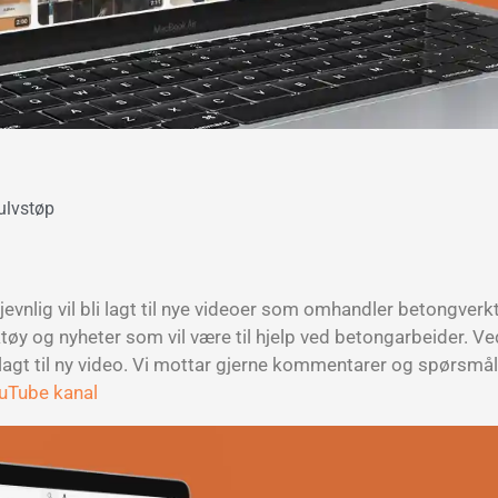
ulvstøp
evnlig vil bli lagt til nye videoer som omhandler betongverk
tøy og nyheter som vil være til hjelp ved betongarbeider. Ve
r lagt til ny video. Vi mottar gjerne kommentarer og spørsmål 
ouTube kanal