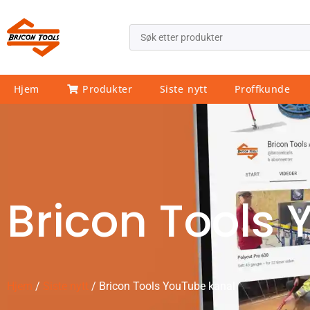
Hjem
Produkter
Siste nytt
Proffkunde
Bricon Tools
Hjem
/
Siste nytt
/ Bricon Tools YouTube kanal