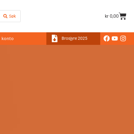
kr
0,00
Søk
 konto
Brosjyre 2025